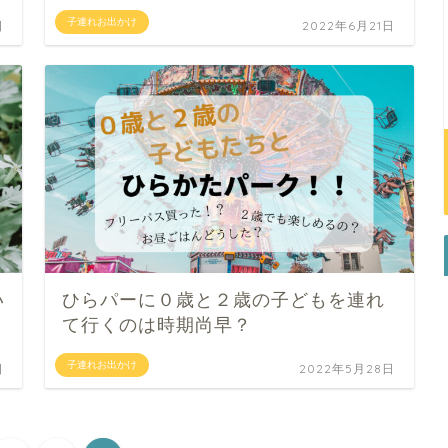
子連れお出かけ
日
2022年6月21日
い
ひらパーに０歳と２歳の子どもを連れ
て行くのは時期尚早？
子連れお出かけ
日
2022年5月28日