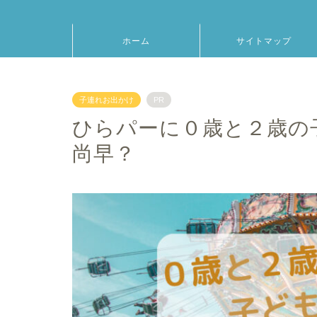
ホーム
サイトマップ
子連れお出かけ
PR
ひらパーに０歳と２歳の
尚早？