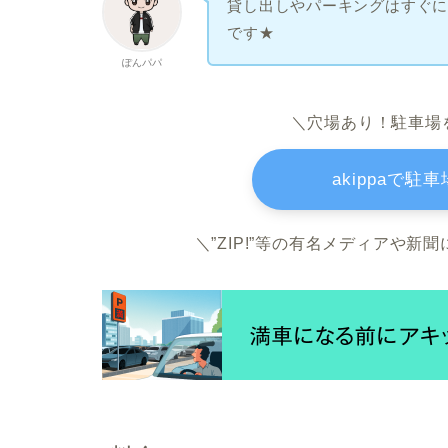
貸し出しやパーキングはすぐ
です★
ぽんパパ
＼穴場あり！駐車場
akippaで
＼”ZIP!”等の有名メディアや