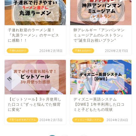
子連れ歓迎のラーメン屋！
卵アレルギー『アンパンマン
『丸源ラーメン』のサービス
ミュージアムのレストラン』
に感動！！
で”誕生日お祝いプラン”
2024年2月18日
2024年2月15日
子連れお出かけ
子連れお出かけ
【ピットソール】3ヶ月使用し
ディズニー英語システム
た口コミ”ずっと悩んでた猫背
【DWE】1年半利用した口コ
に変化”
ミと子どもたちの現状
2024年2月13日
2024年2月6日
子育ておすすめアイテム
ディズニー英語システム