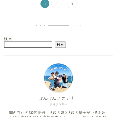
...
1
2
4
検索
検索
ぽんぽんファミリー
夫婦ブロガー
関西在住の30代夫婦。 5歳の娘と3歳の息子がいるお出