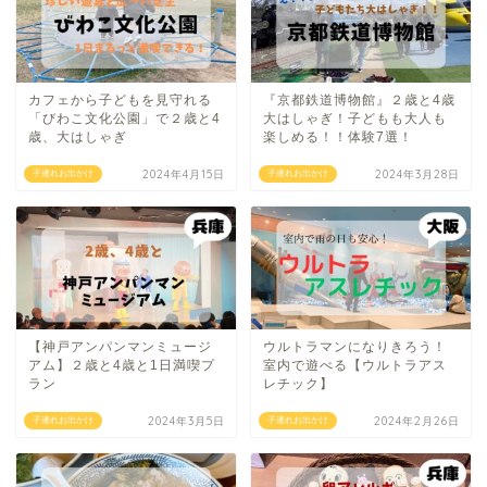
カフェから子どもを見守れる
『京都鉄道博物館』２歳と4歳
「びわこ文化公園」で２歳と4
大はしゃぎ！子どもも大人も
歳、大はしゃぎ
楽しめる！！体験7選！
2024年4月15日
2024年3月28日
子連れお出かけ
子連れお出かけ
【神戸アンパンマンミュージ
ウルトラマンになりきろう！
アム】２歳と4歳と1日満喫プ
室内で遊べる【ウルトラアス
ラン
レチック】
2024年3月5日
2024年2月26日
子連れお出かけ
子連れお出かけ