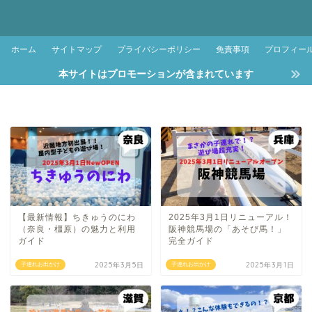
ホーム
サイトマップ
プライバシーポリシー
免責事項
プロフィー
本サイトはプロモーションが含まれています
【最新情報】ちきゅうのにわ
2025年3月1日リニューアル！
（奈良・橿原）の魅力と利用
阪神競馬場の「あそび馬！」
ガイド
完全ガイド
2025年3月5日
2025年3月1日
子連れお出かけ
子連れお出かけ